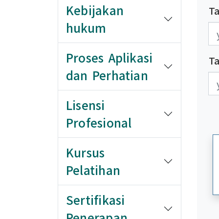
Kebijakan
Ta
hukum
發
發
Proses Aplikasi
T
dan Perhatian
更
更
Lisensi
Profesional
Kursus
Pelatihan
Sertifikasi
Penerapan