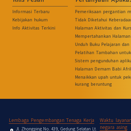
Informasi Terbaru
Pemeriksaan pergantian m
Kebijakan hukum
Tidak Diketahui Keberadaa
Info Aktivitas Terkini
Halaman Aktivitas dan Kur
Mempertahankan Halaman 
Unduh Buku Pelajaran dan 
Pelatihan Tambahan untuk 
Sistem pengunduhan aplika
Halaman Demam Babi Afri
Menaikkan upah untuk pek
kurang beruntung
:::
Lembaga Pengembangan Tenaga Kerja
Waktu layana
negara asing
Jl. Zhongping No. 439, Gedung Selatan Lt.