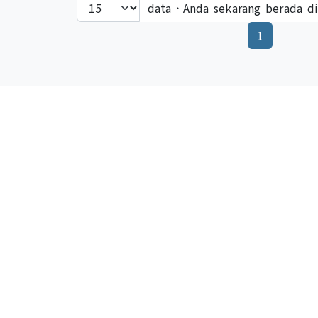
data．Anda sekarang berada d
(current)
1