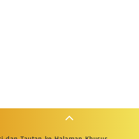
Collapse
asi dan Tautan ke Halaman Khusus