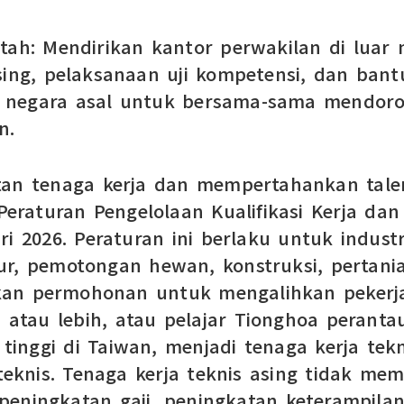
ntah: Mendirikan kantor perwakilan di luar
sing, pelaksanaan uji kompetensi, dan ban
 negara asal untuk bersama-sama mendoron
n.
n tenaga kerja dan mempertahankan talen
raturan Pengelolaan Kualifikasi Kerja dan 
i 2026. Peraturan ini berlaku untuk indus
tur, pemotongan hewan, konstruksi, pertan
kan permohonan untuk mengalihkan pekerja
n atau lebih, atau pelajar Tionghoa perant
 tinggi di Taiwan, menjadi tenaga kerja tek
 teknis. Tenaga kerja teknis asing tidak me
peningkatan gaji, peningkatan keterampilan