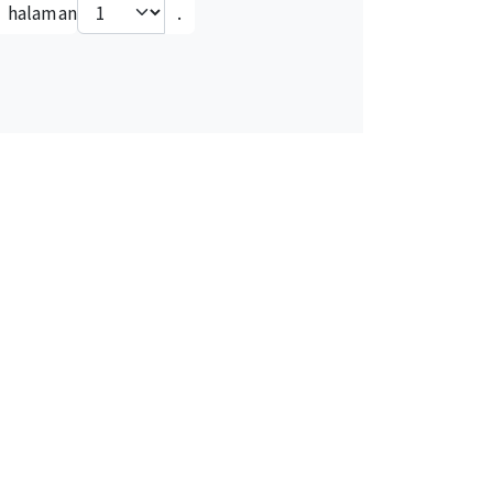
i halaman
.