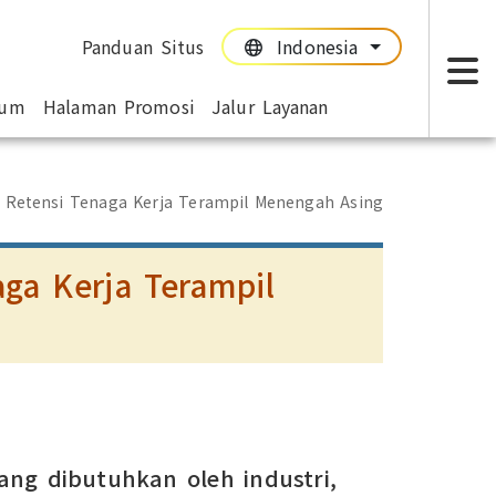
Panduan Situs
Indonesia
:::
:::
mum
Halaman Promosi
Jalur Layanan
T
 Retensi Tenaga Kerja Terampil Menengah Asing
ga Kerja Terampil
ang dibutuhkan oleh industri,