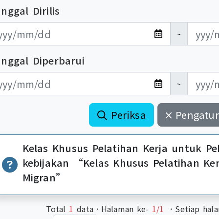
nggal Dirilis
布日期開始
布日期結束
~
anggal Diperbarui
新日期開始
新日期結束
~
Periksa
Pengatur
Kelas Khusus Pelatihan Kerja untuk Pe
kebijakan “Kelas Khusus Pelatihan Ker
Migran”
Total
1
data．Halaman ke-
1/1
．Setiap hala