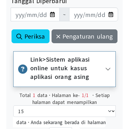
Tanggal Diperbarui
更新日期開始
更新日期結束
~
Periksa
Pengaturan ulang
Link>Sistem aplikasi
online untuk kasus
aplikasi orang asing
Total
1
data．Halaman ke-
1/1
．Setiap
halaman dapat menampilkan
data．Anda sekarang berada di halaman