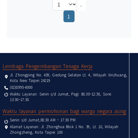
.
(current)
1
:::
Lembaga Pengembangan Tenaga Kerja
Jl. Zhongping No. 439, Gedung Selatan Lt. 4, Wilayah Xinzhuang,
Kota New Taipei 24219
(02)8995-6000
Waktu Layanan: Senin s/d Jumat, Pagi: 08:30~12:30, Sore:
13:30~17:30.
Waktu layanan permohonan bagi warga negara asing
Senin s/d Jumat,08:30 AM ~ 17:30 PM
Alamat Layanan: Jl. Zhonghua Blok 1 No. 39, Lt. 10, Wilayah
Zhongzheng, Kota Taipei 100