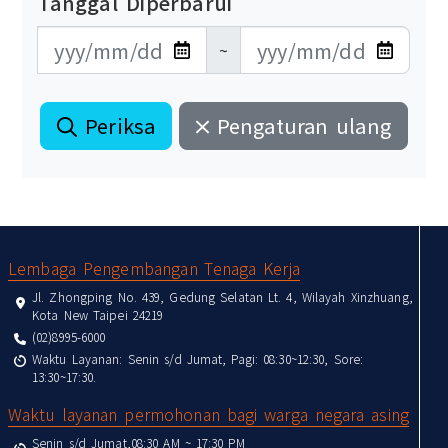
Tanggal Diperbarui
更新日期開始
更新日期結束
~
Periksa
Pengaturan ulang
:::
Lembaga Pengembangan Tenaga Kerja
Jl. Zhongping No. 439, Gedung Selatan Lt. 4, Wilayah Xinzhuang,
Kota New Taipei 24219
(02)8995-6000
Waktu Layanan: Senin s/d Jumat, Pagi: 08:30~12:30, Sore:
13:30~17:30.
Waktu layanan permohonan bagi warga negara asing
Senin s/d Jumat,08:30 AM ~ 17:30 PM