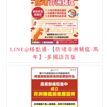
LINE@移點通-【防堵非洲豬瘟-馬
年】-多國語言版