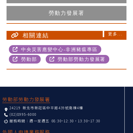
勞動力發展署
更多...
相關連結
中央災害應變中心-非洲豬瘟專區
勞動部
勞動部勞動力發展署
:::
勞動部勞動力發展署
24219 新北市新莊區中平路439號南棟4樓
(02)8995-6000
服務時間：週一至週五 08:30~12:30，13:30~17:30
外國人申請業務服務