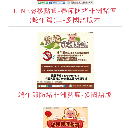
LINE@移點通-春節防堵非洲豬瘟
(蛇年篇)二-多國語版本
端午節防堵非洲豬瘟-多國語版