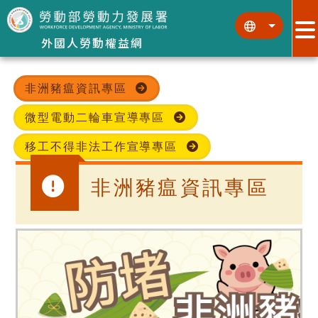
跳到主要內容區塊
:::
:::
外國人勞動權益網
非洲豬瘟資訊專區
微型電動二輪車宣導專區
移工不得非法工作宣導專區
非洲豬瘟資訊專區