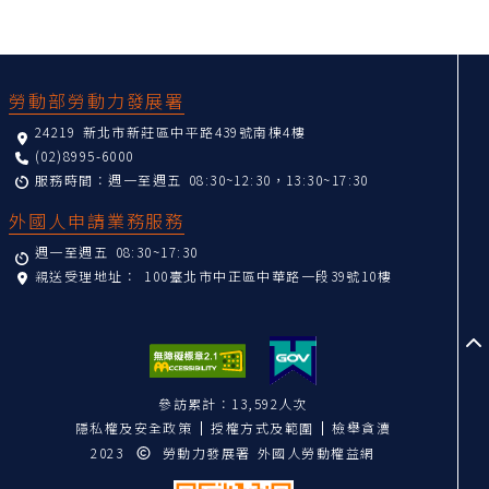
:::
勞動部勞動力發展署
24219 新北市新莊區中平路439號南棟4樓
(02)8995-6000
服務時間：週一至週五 08:30~12:30，13:30~17:30
外國人申請業務服務
週一至週五 08:30~17:30
親送受理地址：
100臺北市中正區中華路一段39號10樓
至
參訪累計：13,592人次
隱私權及安全政策
授權方式及範圍
檢舉貪瀆
2023
勞動力發展署 外國人勞動權益網