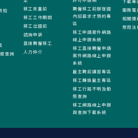
下載專
移工來臺前
聘僱移工前辦理國
服務電
須知
內招募求才預約專
移工工作期間
相關連
區
移工出國前
常用法
移工申請案件網路
諮詢申訴
線上申辦系統
直接聘僱移工
載
移工直接聘僱申請
人力仲介
進度查詢
案件網路線上申辦
系統
雇主聘前講習專區
移工轉換雇主專區
移工行蹤不明及動
態查詢
移工網路線上申辦
與查詢下載系統