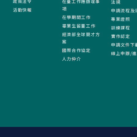
政策法令
在臺工作應辦理事
法規
項
活動快報
申請流程及
在學期間工作
專業證照
畢業生留臺工作
訓練課程
經濟部全球競才方
實作認定
案
申請文件下
國際合作協定
線上申辦/
人力仲介
:::