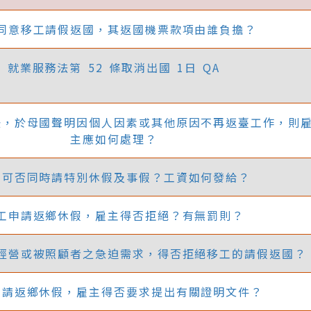
同意移工請假返國，其返國機票款項由誰負擔？
就業服務法第 52 條取消出國 1日 QA
後，於母國聲明因個人因素或其他原因不再返臺工作，則
主應如何處理？
工可否同時請特別休假及事假？工資如何發給？
工申請返鄉休假，雇主得否拒絕？有無罰則？
經營或被照顧者之急迫需求，得否拒絕移工的請假返國？
申請返鄉休假，雇主得否要求提出有關證明文件？