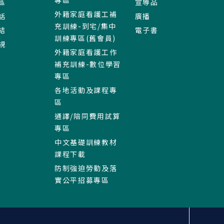
區
宣導品
外籍家庭看護工補
話
廣播
充訓練-到宅/集中
結
電子書
訓練專區(舊會員)
規
外籍家庭看護工作
補充訓練-數位學習
專區
各地活動及課程專
區
通譯/陪同費用試算
專區
中文基礎訓練教材
課程下載
防制強迫勞動及落
實公平招募專區