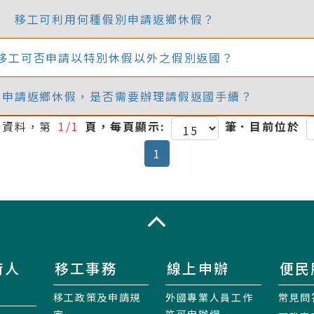
移工可利用何種假別申請返鄉休假？
移工可否申請以特別休假以外之假別返國？
工申請返鄉休假，是否需要辦理請假返國手續？
筆資料，第
1/1
頁，每頁顯示:
筆．目前位於
(current)
1
收合
術人
移工事務
線上申辦
便民
移工政策及申請規
外國專業人員工作
常見問
定
許可申辦網