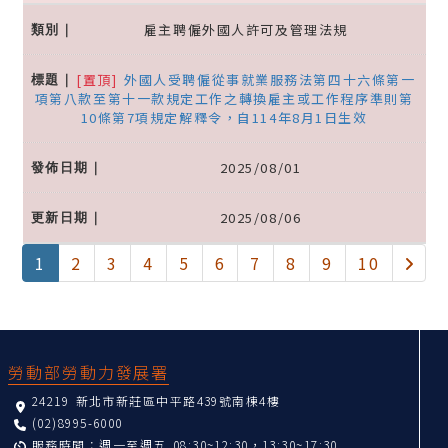
雇主聘僱外國人許可及管理法規
[置頂]
外國人受聘僱從事就業服務法第四十六條第一
項第八款至第十一款規定工作之轉換雇主或工作程序準則第
10條第7項規定解釋令，自114年8月1日生效
2025/08/01
2025/08/06
(current)
下一
1
2
3
4
5
6
7
8
9
10
:::
勞動部勞動力發展署
24219 新北市新莊區中平路439號南棟4樓
(02)8995-6000
服務時間：週一至週五 08:30~12:30，13:30~17:30