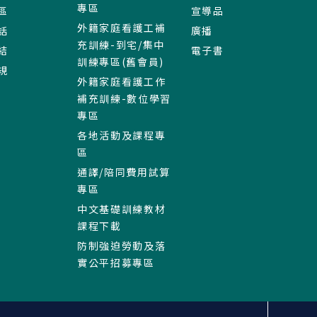
專區
區
宣導品
外籍家庭看護工補
話
廣播
充訓練-到宅/集中
結
電子書
訓練專區(舊會員)
規
外籍家庭看護工作
補充訓練-數位學習
專區
各地活動及課程專
區
通譯/陪同費用試算
專區
中文基礎訓練教材
課程下載
防制強迫勞動及落
實公平招募專區