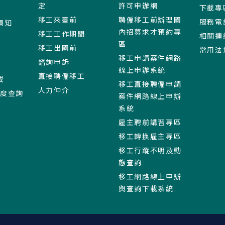
定
許可申辦網
下載專
移工來臺前
聘僱移工前辦理國
服務電
須知
內招募求才預約專
移工工作期間
相關連
區
移工出國前
常用法
移工申請案件網路
諮詢申訴
線上申辦系統
直接聘僱移工
載
移工直接聘僱申請
人力仲介
進度查詢
案件網路線上申辦
系統
雇主聘前講習專區
移工轉換雇主專區
移工行蹤不明及動
態查詢
移工網路線上申辦
與查詢下載系統