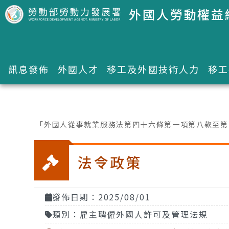
跳到主要內容區塊
外國人勞動權益
訊息發佈
外國人才
移工及外國技術人力
移工
:::
「外國人從事就業服務法第四十六條第一項第八款至第十
法令政策
發佈日期：2025/08/01
類別：雇主聘僱外國人許可及管理法規