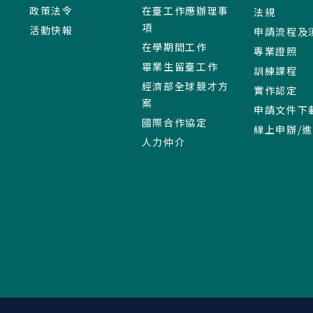
政策法令
在臺工作應辦理事
法規
項
活動快報
申請流程及
在學期間工作
專業證照
畢業生留臺工作
訓練課程
經濟部全球競才方
實作認定
案
申請文件下
國際合作協定
線上申辦/
人力仲介
:::