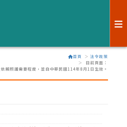
:
首頁
法令政策
目前頁面：
依賴照護需要程度，並自中華民國114年8月1日生效。