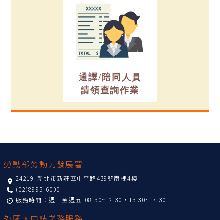
通譯/陪同人員
請領查詢作業
:::
勞動部勞動力發展署
24219 新北市新莊區中平路439號南棟4樓
(02)8995-6000
服務時間：週一至週五 08:30~12:30，13:30~17:30
外國人申請業務服務