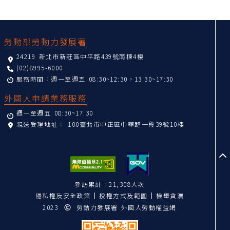
:::
勞動部勞動力發展署
24219 新北市新莊區中平路439號南棟4樓
(02)8995-6000
服務時間：週一至週五 08:30~12:30，13:30~17:30
外國人申請業務服務
週一至週五 08:30~17:30
親送受理地址：
100臺北市中正區中華路一段39號10樓
至
參訪累計：21,308人次
隱私權及安全政策
授權方式及範圍
檢舉貪瀆
2023
勞動力發展署 外國人勞動權益網