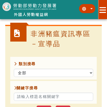
跳到主要內容區塊
:::
:::
外國人勞動權益網
非洲豬瘟資訊專區
－宣導品
類別搜尋
關鍵字搜尋