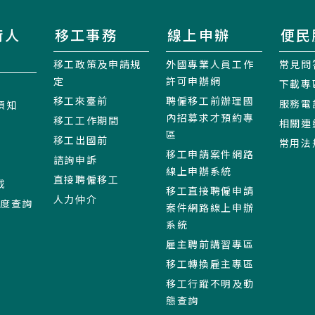
術人
移工事務
線上申辦
便民
移工政策及申請規
外國專業人員工作
常見問
定
許可申辦網
下載專
移工來臺前
聘僱移工前辦理國
服務電
須知
內招募求才預約專
移工工作期間
相關連
區
移工出國前
常用法
移工申請案件網路
諮詢申訴
線上申辦系統
直接聘僱移工
載
移工直接聘僱申請
人力仲介
進度查詢
案件網路線上申辦
系統
雇主聘前講習專區
移工轉換雇主專區
移工行蹤不明及動
態查詢