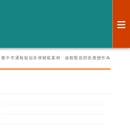
:
臺中市通報疑似非洲豬瘟案例 啟動緊急防疫應變作為