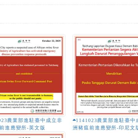
1023農業部進駐臺中成立非
1141023農業部進駐臺
前進應變所-英文版
洲豬瘟前進應變所-印尼文