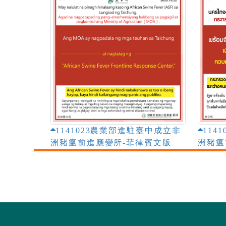
1141023農業部進駐臺中成立非
114
洲豬瘟前進應變所-菲律賓文版
洲豬瘟