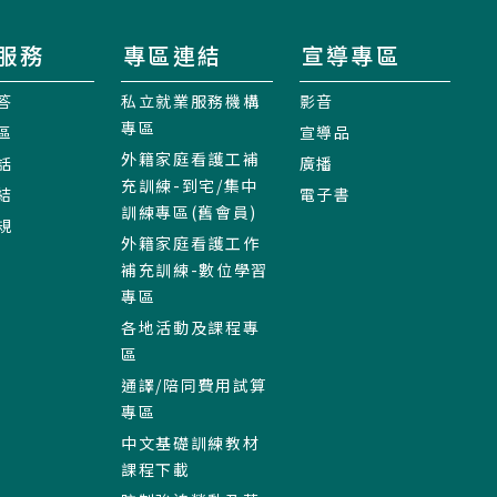
服務
專區連結
宣導專區
答
私立就業服務機構
影音
專區
區
宣導品
外籍家庭看護工補
話
廣播
充訓練-到宅/集中
結
電子書
訓練專區(舊會員)
規
外籍家庭看護工作
補充訓練-數位學習
專區
各地活動及課程專
區
通譯/陪同費用試算
專區
中文基礎訓練教材
課程下載