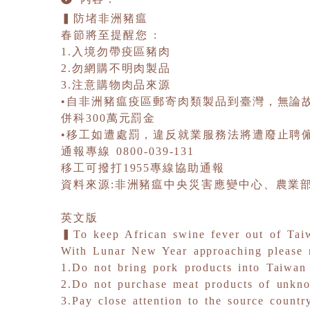
▍防堵非洲豬瘟
春節將至提醒您 :
1.入境勿帶疫區豬肉
2.勿網購不明肉製品
3.注意購物肉品來源
•自非洲豬瘟疫區郵寄肉類製品到臺灣，無論故
併科300萬元罰金
•移工如遭處罰，違反就業服務法將遭廢止聘
通報專線 0800-039-131
移工可撥打1955專線協助通報
資料來源:非洲豬瘟中央災害應變中心、農業
英文版
▍To keep African swine fever out of Tai
With Lunar New Year approaching please
1.Do not bring pork products into Taiwan
2.Do not purchase meat products of unkn
3.Pay close attention to the source count