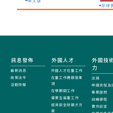
泰文版
菲律
訊息發佈
外國人才
外國技
力
最新消息
外國人才在臺工作
政策法令
在臺工作應辦理事
法規
項
活動快報
申請流程及
在學期間工作
專業證照
畢業生留臺工作
訓練課程
經濟部全球競才方
實作認定
案