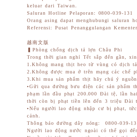
keluar dari Taiwan.
Saluran Hotline Pelaporan: 0800-039-131
Orang asing dapat menghubungi saluran ho
Referensi: Pusat Penanggulangan Kementer
越南文版
▍Phòng chống dịch tả lợn Châu Phi
Trong thời gian nghỉ Tết sắp đến gần, xi
1.Không mang thịt heo từ vùng có dịch t
2.Không được mua ở trên mạng các chế p
3.Khi mua sản phẩm thịt hãy chú ý nguồn
•Gửi qua đường bưu điện các sản phẩm th
phạm lần đầu phạt 200.000 Đài tệ, lần hai
thời còn bị phạt tiền lên đến 3 triệu Đài 
•Nếu người lao động nhập cư bị phạt, tức
cảnh.
Thông báo đường dây nóng: 0800-039-13
Người lao động nước ngoài có thể gọi đế