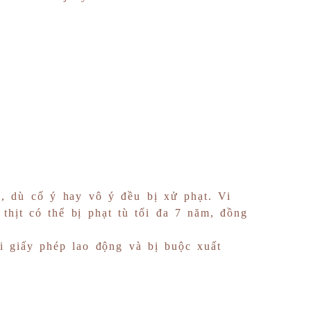
, dù cố ý hay vô ý đều bị xử phạt. Vi
thịt có thể bị phạt tù tối đa 7 năm, đồng
i giấy phép lao động và bị buộc xuất