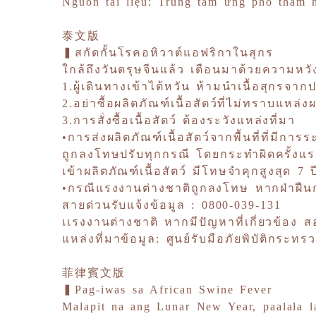
Nguồn tài liệu: Trung tâm ứng phó thả
泰文版
▍สกัดกั้นโรคอหิวาต์แอฟริกาในสุกร
ใกล้ถึงวันตรุษจีนแล้ว เตือนมาด้วยความหวัง
1.ผู้เดินทางเข้าไต้หวัน ห้ามนำเนื้อสุกรจากป
2.อย่าซื้อผลิตภัณฑ์เนื้อสัตว์ที่ไม่ทราบแหล่
3.การสั่งซื้อเนื้อสัตว์ ต้องระวังแหล่งที่มา
•การส่งผลิตภัณฑ์เนื้อสัตว์จากพื้นที่ที่มี
ถูกลงโทษปรับทุกกรณี โดยกระทำผิดครั้งแรก
เข้าผลิตภัณฑ์เนื้อสัตว์ มีโทษจำคุกสูงสุด 7 
•กรณีแรงงานต่างชาติถูกลงโทษ หากฝ่าฝื
สายด่วนรับแจ้งข้อมูล : 0800-039-131
เเรงงานต่างชาติ หากมีปัญหาที่เกี่ยวข้อง 
แหล่งที่มาข้อมูล: ศูนย์รับมือภัยพิบัติกระท
菲律賓文版
▍Pag-iwas sa African Swine Fever
Malapit na ang Lunar New Year, paalala l