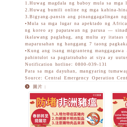
1.Huwag magdala ng baboy mula sa mga l
2.Huwag bumili online ng mga kahina-hin
3.Bigyang-pansin ang pinanggagalingan ng 
•Mula sa mga lugar na apektado ng Afric
ng koreo ay papatawan ng parusa — sina
ikalawang paglabag, ang multa ay itataas
maparusahan ng hanggang 7 taong pagkak
•Kung ang isang migranteng manggagawa a
pahintulot sa pagtatrabaho at siya ay uut
Notification hotline: 0800-039-131
Para sa mga dayuhan, mangyaring tumawag
Source: Central Emergency Operation Cent
圖片：