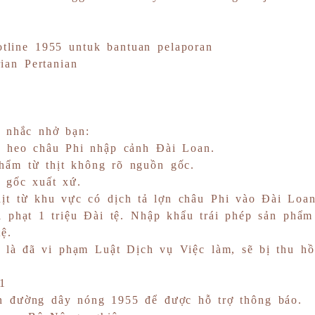
tline 1955 untuk bantuan pelaporan
ian Pertanian
n nhắc nhở bạn:
ả heo châu Phi nhập cảnh Đài Loan.
hẩm từ thịt không rõ nguồn gốc.
 gốc xuất xứ.
ịt từ khu vực có dịch tả lợn châu Phi vào Đài Loan
 phạt 1 triệu Đài tệ. Nhập khẩu trái phép sản phẩm 
tệ.
 là đã vi phạm Luật Dịch vụ Việc làm, sẽ bị thu hồ
1
n đường dây nóng 1955 để được hỗ trợ thông báo.