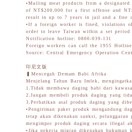
•Mailing meat products from a designated A
of NT$200,000 for a first offense and NT$
result in up to 7 years in jail and a fine
•If a foreign worker is fined, violations
order to leave Taiwan within a set period
Notification hotline: 0800-039-131
Foreign workers can call the 1955 Hotlin
Source: Central Emergency Operation Cente
印尼文版
▍Mencegah Demam Babi Afrika
Menjelang Tahun Baru Imlek, mengingatk
1.Tidak membawa daging babi dari kawasa
2.Jangan membeli produk daging yang tida
3.Perhatikan asal produk daging yang dibe
•Pengiriman paket produk mengandung dag
tetap akan dikenakan sanksi, pelanggaran
mengimpor produk daging secara illegal 
•Jika pekerja migran dikenakan hukuman 