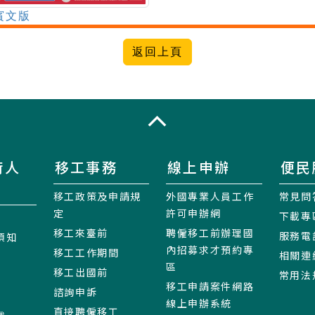
賓文版
收合
術人
移工事務
線上申辦
便民
移工政策及申請規
外國專業人員工作
常見問
定
許可申辦網
下載專
移工來臺前
聘僱移工前辦理國
服務電
須知
內招募求才預約專
移工工作期間
相關連
區
移工出國前
常用法
移工申請案件網路
諮詢申訴
線上申辦系統
直接聘僱移工