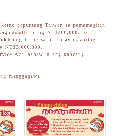
 karne papuntang Taiwan sa pamamagitan
 pagmumultahin ng NT$200,000. Sa
roduktong karne sa bansa ay maaaring
ng NT$3,000,000.
rvice Act, babawiin ang kanyang
teng manggagawa