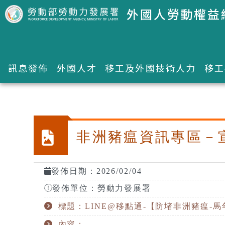
跳到主要內容區塊
外國人勞動權益
訊息發佈
外國人才
移工及外國技術人力
移工
:::
非洲豬瘟資訊專區－
發佈日期：2026/02/04
發佈單位：勞動力發展署
標題：LINE@移點通-【防堵非洲豬瘟-馬
內容：