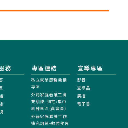
服務
專區連結
宣導專區
答
私立就業服務機構
影音
專區
區
宣導品
外籍家庭看護工補
話
廣播
充訓練-到宅/集中
結
電子書
訓練專區(舊會員)
規
外籍家庭看護工作
補充訓練-數位學習