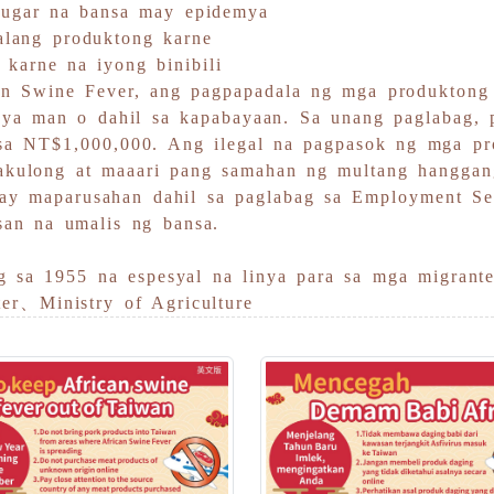
ugar na bansa may epidemya
alang produktong karne
karne na iyong binibili
an Swine Fever, ang pagpapadala ng mga produktong
dya man o dahil sa kapabayaan. Sa unang paglabag,
 sa NT$1,000,000. Ang ilegal na pagpasok ng mga p
akulong at maaari pang samahan ng multang hangga
y maparusahan dahil sa paglabag sa Employment Se
usan na umalis ng bansa.
 sa 1955 na espesyal na linya para sa mga migran
er、Ministry of Agriculture