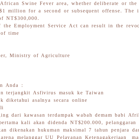
frican Swine Fever area, whether deliberate or the r
1 million for a second or subsequent offense. The i
 of NT$300,000.
 of the Employment Service Act can result in the rev
 of time
e
r, Ministry of Agriculture
an Anda :
n terjangkit Asfivirus masuk ke Taiwan
k diketahui asalnya secara online
li
ing dari kawasan terdampak wabah demam babi Afrik
 pertama kali akan didenda NT$200.000, pelanggaran
akan dikenakan hukuman maksimal 7 tahun penjara da
karena melanggar UU Pelayanan Ketenagakerjaan mak