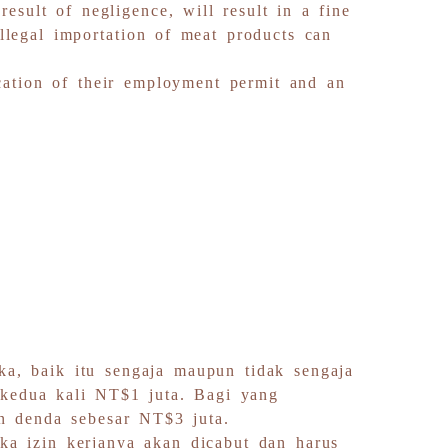
esult of negligence, will result in a fine
llegal importation of meat products can
ocation of their employment permit and an
a, baik itu sengaja maupun tidak sengaja
 kedua kali NT$1 juta. Bagi yang
n denda sebesar NT$3 juta.
a izin kerjanya akan dicabut dan harus