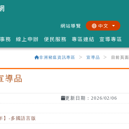
網
網站導覽
中文
:::
::
事務
線上申辦
便民服務
專區連結
宣導專區
非洲豬瘟資訊專區
宣導品
目前頁
宣導品
更新日期：2026/02/06
年】-多國語言版