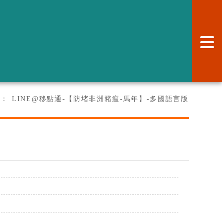
:
面：
LINE@移點通-【防堵非洲豬瘟-馬年】-多國語言版