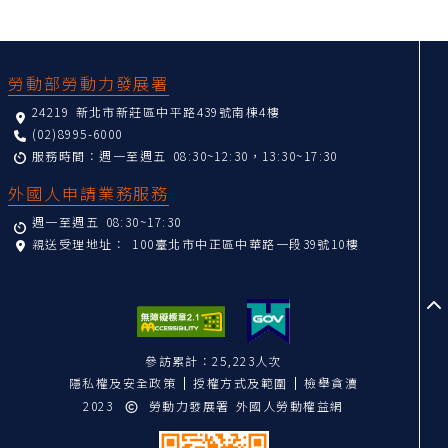
:::
勞動部勞動力發展署
24219 新北市新莊區中平路439號南棟4樓
(02)8995-6000
服務時間：週一至週五 08:30~12:30，13:30~17:30
外國人申請業務服務
週一至週五 08:30~17:30
親送受理地址：
100臺北市中正區中華路一段39號10樓
至
參訪累計：25,223人次
隱私權及安全政策
授權方式及範圍
檢舉貪瀆
2023
勞動力發展署 外國人勞動權益網