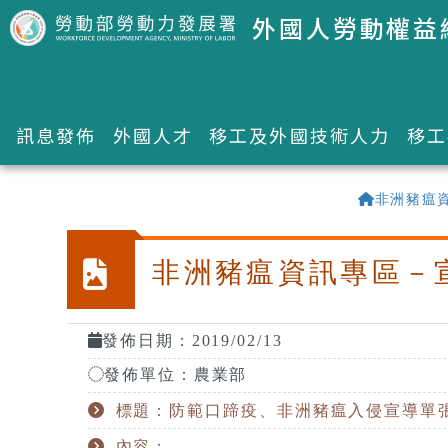
跳到主要內容區塊
外國人勞動權益
訊息發佈
外國人才
移工及外國技術人力
移工
:::
非洲豬瘟
非洲豬瘟資訊專區－
發佈日期：2019/02/13
發佈單位：農業部
標題：防範口蹄疫、非洲豬瘟入侵宣導單張To preve
內容：