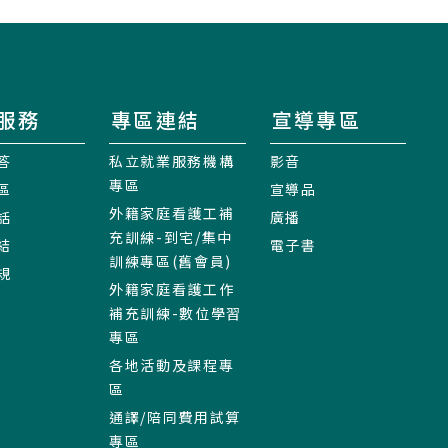
服務
專區連結
宣導專區
答
私立就業服務機構
影音
專區
區
宣導品
外籍家庭看護工補
話
廣播
充訓練-到宅/集中
結
電子書
訓練專區(舊會員)
規
外籍家庭看護工作
補充訓練-數位學習
專區
各地活動及課程專
區
通譯/陪同費用試算
專區