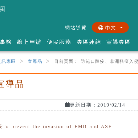
網
網站導覽
中文
:::
::
事務
線上申辦
便民服務
專區連結
宣導專區
資訊專區
宣導品
目前頁面：
防範口蹄疫、非洲豬瘟入侵宣導單張T
宣導品
更新日期：2019/02/14
nt the invasion of FMD and ASF