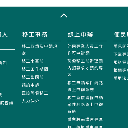
收合
術人
移工事務
線上申辦
便民
移工政策及申請規
外國專業人員工作
常見問
定
許可申辦網
下載專
移工來臺前
聘僱移工前辦理國
服務電
須知
內招募求才預約專
移工工作期間
相關連
區
移工出國前
常用法
移工申請案件網路
諮詢申訴
線上申辦系統
直接聘僱移工
載
移工直接聘僱申請
人力仲介
進度查詢
案件網路線上申辦
系統
雇主聘前講習專區
移工轉換雇主專區