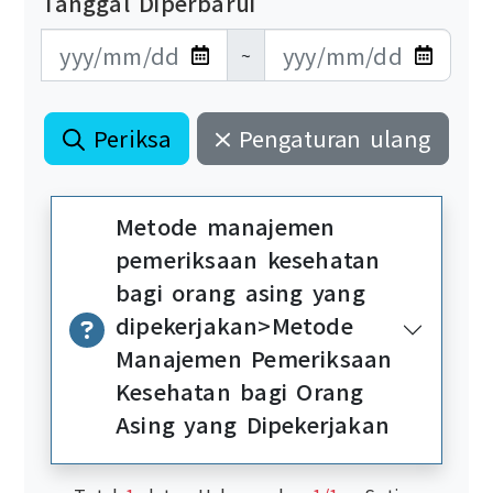
Tanggal Diperbarui
更新日期開始
更新日期結束
~
Periksa
Pengaturan ulang
Metode manajemen
pemeriksaan kesehatan
bagi orang asing yang
dipekerjakan>Metode
Manajemen Pemeriksaan
Kesehatan bagi Orang
Asing yang Dipekerjakan