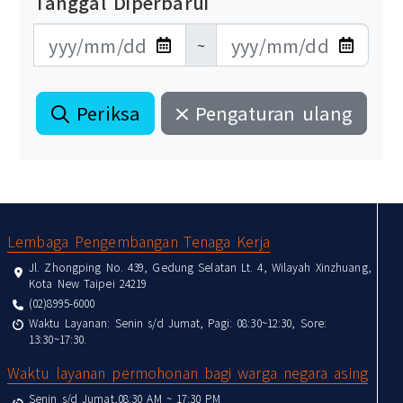
Tanggal Diperbarui
更新日期開始
更新日期結束
~
Periksa
Pengaturan ulang
:::
Lembaga Pengembangan Tenaga Kerja
Jl. Zhongping No. 439, Gedung Selatan Lt. 4, Wilayah Xinzhuang,
Kota New Taipei 24219
(02)8995-6000
Waktu Layanan: Senin s/d Jumat, Pagi: 08:30~12:30, Sore:
13:30~17:30.
Waktu layanan permohonan bagi warga negara asing
Senin s/d Jumat,08:30 AM ~ 17:30 PM