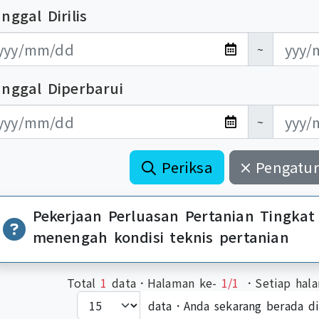
nggal Dirilis
布日期開始
布日期結束
~
anggal Diperbarui
新日期開始
新日期結束
~
Periksa
Pengatur
Pekerjaan Perluasan Pertanian Tingka
menengah kondisi teknis pertanian
Total
1
data．Halaman ke-
1/1
．Setiap hala
data．Anda sekarang berada d