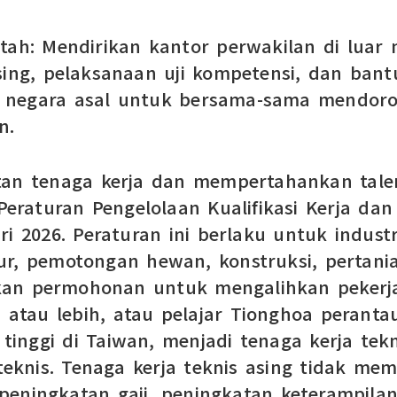
ntah: Mendirikan kantor perwakilan di luar
sing, pelaksanaan uji kompetensi, dan ban
 negara asal untuk bersama-sama mendoron
n.
n tenaga kerja dan mempertahankan talen
raturan Pengelolaan Kualifikasi Kerja dan 
i 2026. Peraturan ini berlaku untuk indus
tur, pemotongan hewan, konstruksi, pertan
kan permohonan untuk mengalihkan pekerja
n atau lebih, atau pelajar Tionghoa perant
 tinggi di Taiwan, menjadi tenaga kerja tek
 teknis. Tenaga kerja teknis asing tidak me
peningkatan gaji, peningkatan keterampilan