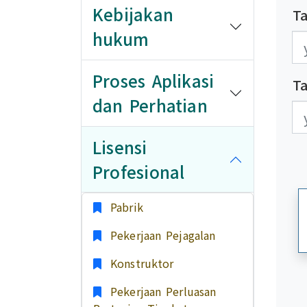
Kebijakan
Ta
hukum
發
發
Proses Aplikasi
T
dan Perhatian
更
更
Lisensi
Profesional
Pabrik
Pekerjaan Pejagalan
Konstruktor
Pekerjaan Perluasan