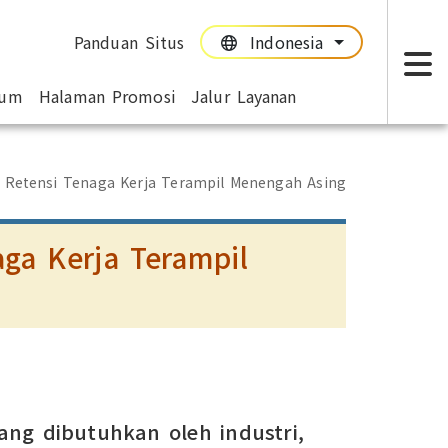
Panduan Situs
Indonesia
:::
:::
mum
Halaman Promosi
Jalur Layanan
T
 Retensi Tenaga Kerja Terampil Menengah Asing
ga Kerja Terampil
ang dibutuhkan oleh industri,