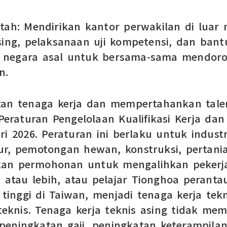
ntah: Mendirikan kantor perwakilan di luar
sing, pelaksanaan uji kompetensi, dan ban
 negara asal untuk bersama-sama mendoron
n.
n tenaga kerja dan mempertahankan talen
raturan Pengelolaan Kualifikasi Kerja dan 
i 2026. Peraturan ini berlaku untuk indus
tur, pemotongan hewan, konstruksi, pertan
kan permohonan untuk mengalihkan pekerja
n atau lebih, atau pelajar Tionghoa perant
 tinggi di Taiwan, menjadi tenaga kerja tek
 teknis. Tenaga kerja teknis asing tidak me
peningkatan gaji, peningkatan keterampilan