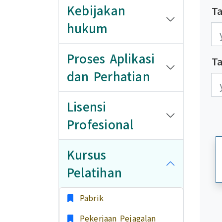
Kebijakan
Ta
hukum
發
發
Proses Aplikasi
T
dan Perhatian
更
更
Lisensi
Profesional
Kursus
Pelatihan
Pabrik
Pekerjaan Pejagalan