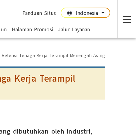
Panduan Situs
Indonesia
:::
:::
mum
Halaman Promosi
Jalur Layanan
T
 Retensi Tenaga Kerja Terampil Menengah Asing
ga Kerja Terampil
ang dibutuhkan oleh industri,