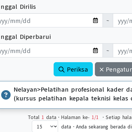
nggal Dirilis
布日期開始
布日期結束
~
anggal Diperbarui
新日期開始
新日期結束
~
Periksa
Pengatur
Nelayan>Pelatihan profesional kader 
(kursus pelatihan kepala teknisi kelas 
Total
1
data．Halaman ke-
1/1
．Setiap hala
data．Anda sekarang berada d