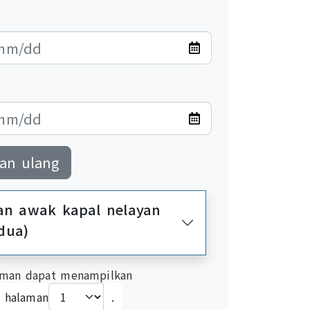
an ulang
dan awak kapal nelayan
dua)
man dapat menampilkan
i halaman
.