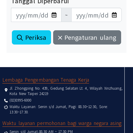
Tanggal Diperbarui
更新日期開始
更新日期結束
~
Periksa
Pengaturan ulang
:::
Lembaga Pengembangan Tenaga Kerja
Jl. Zhongping No. 439, Gedung Selatan Lt. 4, Wilayah Xinzhuang,
Kota New Taipei 24219
(02)8995-6000
Waktu Layanan: Senin s/d Jumat, Pagi: 08:30~12:30, Sore:
13:30~17:30.
Waktu layanan permohonan bagi warga negara asing
Senin s/d Jumat,08:30 AM ~ 17:30 PM