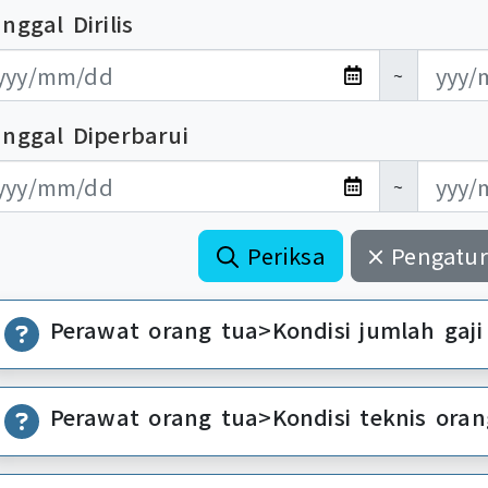
nggal Dirilis
布日期開始
布日期結束
~
anggal Diperbarui
新日期開始
新日期結束
~
Periksa
Pengatur
Perawat orang tua>Kondisi jumlah gaji
Perawat orang tua>Kondisi teknis oran