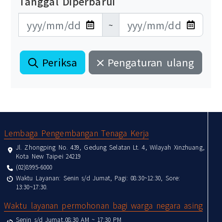
Tanggal Diperbarui
更新日期開始
更新日期結束
~
Periksa
Pengaturan ulang
:::
Lembaga Pengembangan Tenaga Kerja
Jl. Zhongping No. 439, Gedung Selatan Lt. 4, Wilayah Xinzhuang,
Kota New Taipei 24219
(02)8995-6000
Waktu Layanan: Senin s/d Jumat, Pagi: 08:30~12:30, Sore:
13:30~17:30.
Waktu layanan permohonan bagi warga negara asing
Senin s/d Jumat,08:30 AM ~ 17:30 PM