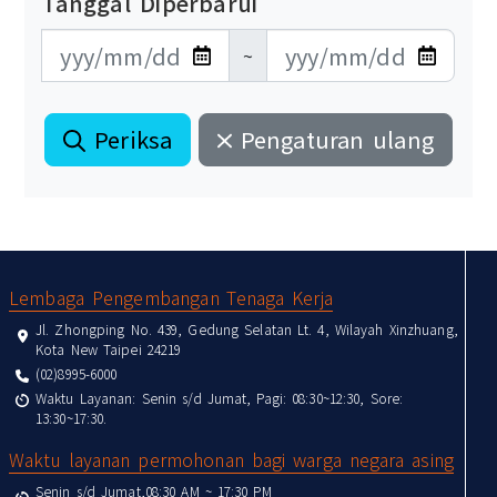
Tanggal Diperbarui
更新日期開始
更新日期結束
~
Periksa
Pengaturan ulang
:::
Lembaga Pengembangan Tenaga Kerja
Jl. Zhongping No. 439, Gedung Selatan Lt. 4, Wilayah Xinzhuang,
Kota New Taipei 24219
(02)8995-6000
Waktu Layanan: Senin s/d Jumat, Pagi: 08:30~12:30, Sore:
13:30~17:30.
Waktu layanan permohonan bagi warga negara asing
Senin s/d Jumat,08:30 AM ~ 17:30 PM