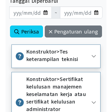
Tanggal Diperbarui
更新日期開始
更新日期結束
~
Periksa
Pengaturan ulang
Konstruktor>Tes
keterampilan teknisi
Konstruktor>Sertifikat
kelulusan manajemen
keselamatan kerja atau
sertifikat kelulusan
administrator