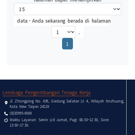
data．Anda sekarang berada di halaman
.
(current)
1
:::
Lembaga Pengembangan Tenaga Kerja
Jl. Zhongping No. 439, Gedung Selatan Lt. 4, Wilayah Xinzhuang,
Kota New Taipei 24219
(02)8995-6000
Waktu Layanan: Senin s/d Jumat, Pagi: 08:30~12:30, Sore:
13:30~17:30.