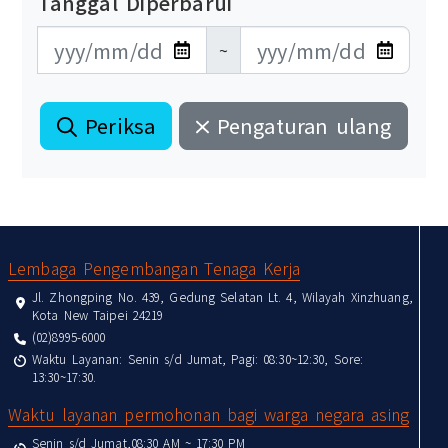
Tanggal Diperbarui
更新日期開始
更新日期結束
~
Periksa
Pengaturan ulang
:::
Lembaga Pengembangan Tenaga Kerja
Jl. Zhongping No. 439, Gedung Selatan Lt. 4, Wilayah Xinzhuang,
Kota New Taipei 24219
(02)8995-6000
Waktu Layanan: Senin s/d Jumat, Pagi: 08:30~12:30, Sore:
13:30~17:30.
Waktu layanan permohonan bagi warga negara asing
Senin s/d Jumat,08:30 AM ~ 17:30 PM