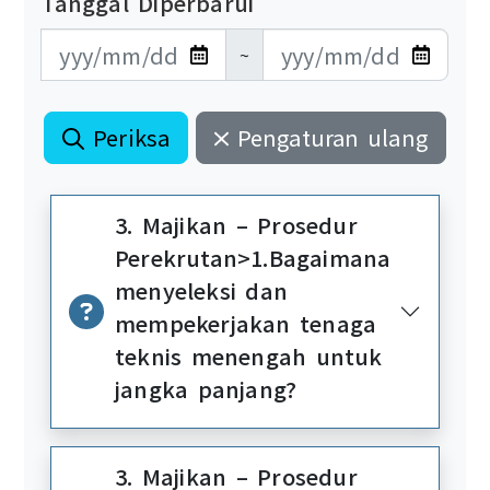
Tanggal Diperbarui
更新日期開始
更新日期結束
~
Periksa
Pengaturan ulang
3. Majikan – Prosedur
Perekrutan>1.Bagaimana
menyeleksi dan
mempekerjakan tenaga
teknis menengah untuk
jangka panjang?
3. Majikan – Prosedur