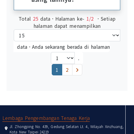
Total
25
data．Halaman ke-
1/2
．Setiap
halaman dapat menampilkan
data．Anda sekarang berada di halaman
.
(current)
下一頁
1
2
:::
Lembaga Pengembangan Tenaga Kerja
Jl. Zhongping No. 439, Gedung Selatan Lt. 4, Wilayah Xinzhuang,
Kota New Taipei 24219