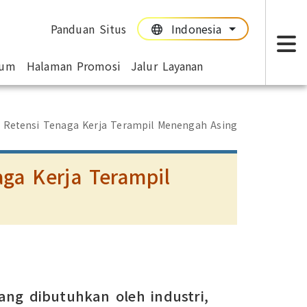
Panduan Situs
Indonesia
:::
:::
mum
Halaman Promosi
Jalur Layanan
T
 Retensi Tenaga Kerja Terampil Menengah Asing
ga Kerja Terampil
ang dibutuhkan oleh industri,