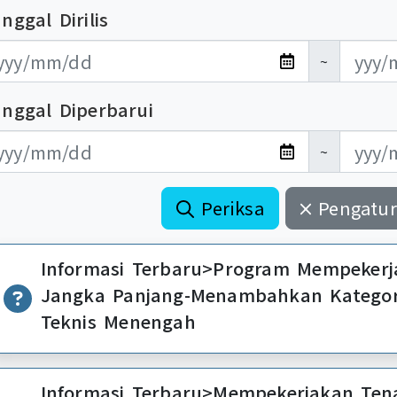
nggal Dirilis
布日期開始
布日期結束
~
anggal Diperbarui
新日期開始
新日期結束
~
Periksa
Pengatur
Informasi Terbaru>Program Mempekerjakan Pekerja
Jangka Panjang-Menambahkan Kategori Kuali
Teknis Menengah
Informasi Terbaru>Mempekerjakan Tenaga K