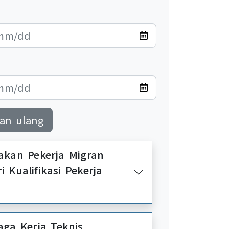
an ulang
 Migran
fikasi Pekerja
erja Teknis