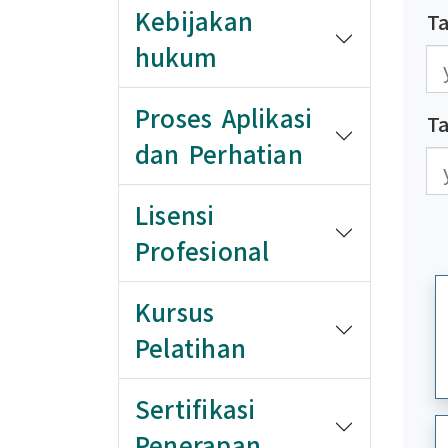
Kebijakan
Ta
hukum
發
發
Proses Aplikasi
T
dan Perhatian
更
更
Lisensi
Profesional
Kursus
Pelatihan
Sertifikasi
Penerapan