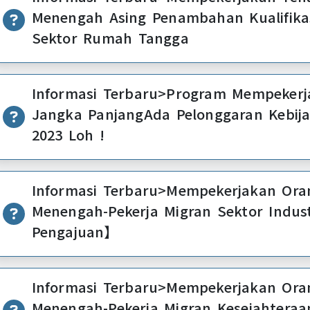
Menengah Asing Penambahan Kualifikasi Majikan
Sektor Rumah Tangga
Informasi Terbaru>Program Mempekerjakan Pekerja
Jangka PanjangAda Pelonggaran Kebija
2023 Loh !
Informasi Terbaru>Mempekerjakan Orang Asing Tek
Menengah-Pekerja Migran Sektor Indus
Pengajuan】
Informasi Terbaru>Mempekerjakan Oran
Menengah-Pekerja Migran Kesejahteraa