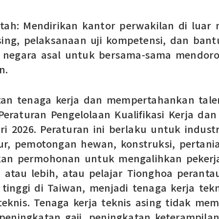
ntah: Mendirikan kantor perwakilan di luar
sing, pelaksanaan uji kompetensi, dan ban
 negara asal untuk bersama-sama mendoron
n.
n tenaga kerja dan mempertahankan talen
raturan Pengelolaan Kualifikasi Kerja dan 
i 2026. Peraturan ini berlaku untuk indus
tur, pemotongan hewan, konstruksi, pertan
kan permohonan untuk mengalihkan pekerja
n atau lebih, atau pelajar Tionghoa perant
 tinggi di Taiwan, menjadi tenaga kerja tek
 teknis. Tenaga kerja teknis asing tidak me
peningkatan gaji, peningkatan keterampilan