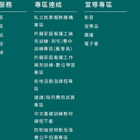
服務
專區連結
宣導專區
答
私立就業服務機構
影音
專區
區
宣導品
外籍家庭看護工補
話
廣播
充訓練-到宅/集中
結
電子書
訓練專區(舊會員)
規
外籍家庭看護工作
補充訓練-數位學習
專區
各地活動及課程專
區
通譯/陪同費用試算
專區
中文基礎訓練教材
課程下載
防制強迫勞動及落
實公平招募專區