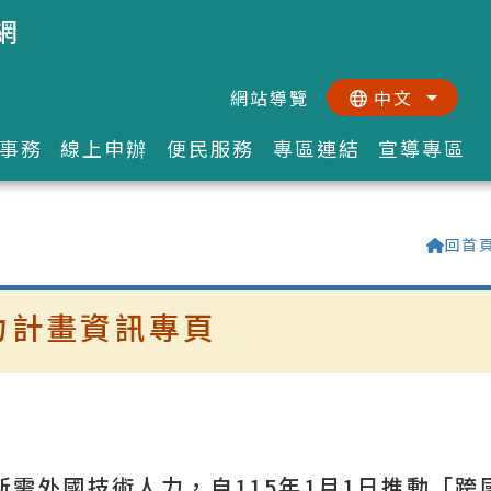
網
網站導覽
中文
:::
::
事務
線上申辦
便民服務
專區連結
宣導專區
回首
力計畫資訊專頁
需外國技術人力，自115年1月1日推動「