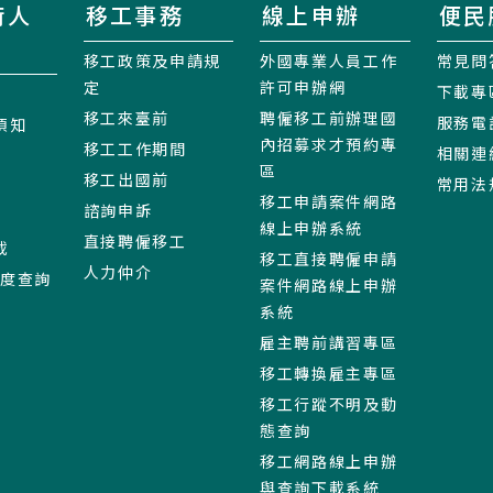
術人
移工事務
線上申辦
便民
移工政策及申請規
外國專業人員工作
常見問
定
許可申辦網
下載專
移工來臺前
聘僱移工前辦理國
服務電
須知
內招募求才預約專
移工工作期間
相關連
區
移工出國前
常用法
移工申請案件網路
諮詢申訴
線上申辦系統
直接聘僱移工
載
移工直接聘僱申請
人力仲介
進度查詢
案件網路線上申辦
系統
雇主聘前講習專區
移工轉換雇主專區
移工行蹤不明及動
態查詢
移工網路線上申辦
與查詢下載系統