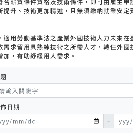
符合薪資條件資格及技術條件，即可由雇主申
所提升、技術更加精進，且無須繳納就業安定
，適用勞動基準法之產業外國技術人力未來在
依需求留用具熟練技術之所需人才，轉任外國
增加，有助紓緩用人需求。
標題
發佈日期
布日期開始
布日期結束
~