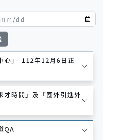
設
心」 112年12月6日正
內求才時間」及「國外引進外
道QA