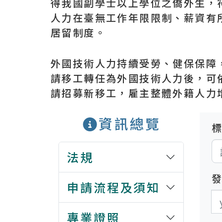
得我國副學士以上學位之僑外生，
人力在臺無工作年限限制、薪資有
居留制度。
外國技術人力持續受勞、健保保障
請移工轉任為外國技術人力後，可
請招募新移工，雇主整體外籍人力
資訊總覽
法規
申請流程及須知
發
發
專業證照