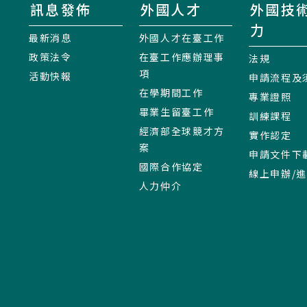
訊息發佈
外國人才
外國技
力
最新消息
外國人才在臺工作
政策法令
在臺工作應辦理事
法規
項
活動快報
申請流程及
在學期間工作
專業證照
畢業生留臺工作
訓練課程
經濟部全球競才方
實作認定
案
申請文件下
國際合作協定
線上申辦/
人力仲介