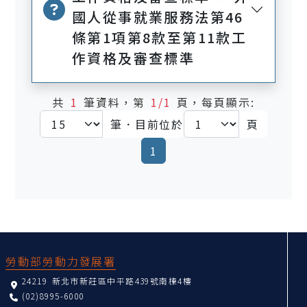
國人從事就業服務法第46
條第1項第8款至第11款工
作資格及審查標準
共
1
筆資料，第
1/1
頁，每頁顯示:
筆．目前位於
頁
(current)
1
:::
勞動部勞動力發展署
24219 新北市新莊區中平路439號南棟4樓
(02)8995-6000