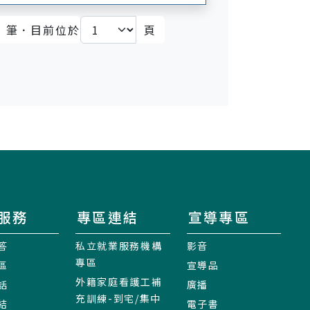
筆．目前位於
頁
頁
服務
專區連結
宣導專區
答
私立就業服務機構
影音
專區
區
宣導品
外籍家庭看護工補
話
廣播
充訓練-到宅/集中
結
電子書