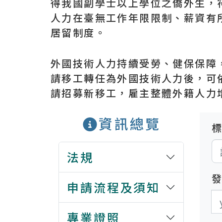
得我國副學士以上學位之僑外生，
人力在臺無工作年限限制、薪資有
居留制度。
外國技術人力持續受勞、健保保障
請移工轉任為外國技術人力後，可
請招募新移工，雇主整體外籍人力
資訊總覽
法規
申請流程及須知
發
發
專業證照