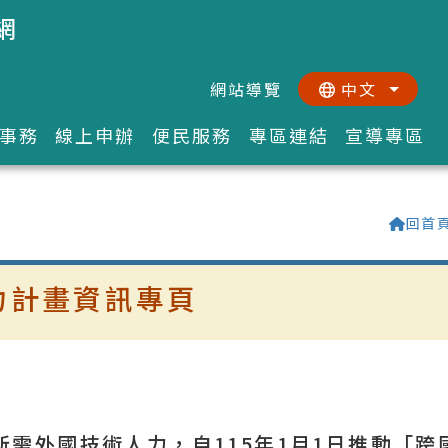
網
網站導覽
中文
:::
::
事務
線上申辦
便民服務
專區連結
宣導專區
回首
力計畫資訊專頁
需外國技術人力，自115年1月1日推動「