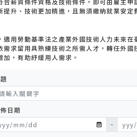
符合薪資條件資格及技術條件，即可由雇主申
所提升、技術更加精進，且無須繳納就業安定
，適用勞動基準法之產業外國技術人力未來在
依需求留用具熟練技術之所需人才，轉任外國
增加，有助紓緩用人需求。
標題
發佈日期
布日期開始
布日期結束
~