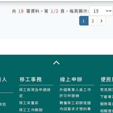
共
18
筆資料，第
1/2
頁，每頁顯示:
(current)
下一
1
2
收合
術人
移工事務
線上申辦
便民
移工政策及申請規
外國專業人員工作
常見問
定
許可申辦網
下載專
移工來臺前
聘僱移工前辦理國
服務電
須知
內招募求才預約專
移工工作期間
相關連