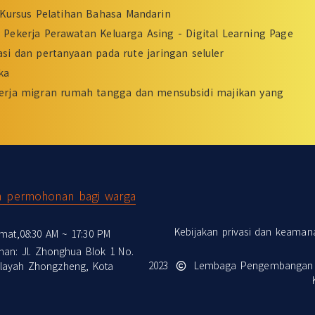
Kursus Pelatihan Bahasa Mandarin
Pekerja Perawatan Keluarga Asing - Digital Learning Page
si dan pertanyaan pada rute jaringan seluler
ka
erja migran rumah tangga dan mensubsidi majikan yang
n permohonan bagi warga
Kebijakan privasi dan keaman
mat,08:30 AM ~ 17:30 PM
nan: Jl. Zhonghua Blok 1 No.
2023
Lembaga Pengembangan Te
Wilayah Zhongzheng, Kota