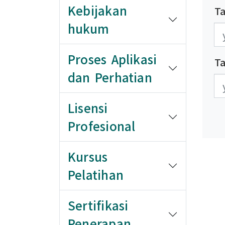
Kebijakan
Ta
hukum
發
發
Proses Aplikasi
T
dan Perhatian
更
更
Lisensi
Profesional
Kursus
Pelatihan
Sertifikasi
Penerapan