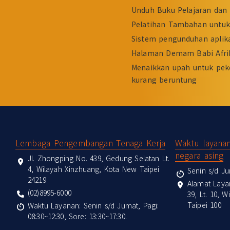
Unduh Buku Pelajaran dan 
Pelatihan Tambahan untuk 
Sistem pengunduhan aplika
Halaman Demam Babi Afri
Menaikkan upah untuk pek
kurang beruntung
:::
Lembaga Pengembangan Tenaga Kerja
Waktu layana
negara asing
Jl. Zhongping No. 439, Gedung Selatan Lt.
4, Wilayah Xinzhuang, Kota New Taipei
Senin s/d Ju
24219
Alamat Laya
(02)8995-6000
39, Lt. 10, 
Taipei 100
Waktu Layanan: Senin s/d Jumat, Pagi:
08:30~12:30, Sore: 13:30~17:30.