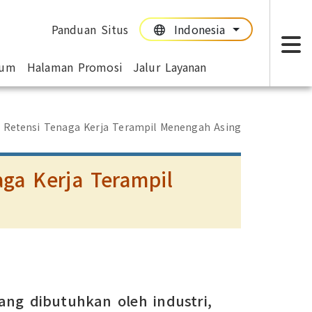
Panduan Situs
Indonesia
:::
:::
mum
Halaman Promosi
Jalur Layanan
T
 Retensi Tenaga Kerja Terampil Menengah Asing
ga Kerja Terampil
ang dibutuhkan oleh industri,