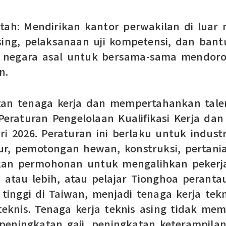
ntah: Mendirikan kantor perwakilan di luar
sing, pelaksanaan uji kompetensi, dan ban
 negara asal untuk bersama-sama mendoron
n.
n tenaga kerja dan mempertahankan talen
raturan Pengelolaan Kualifikasi Kerja dan 
i 2026. Peraturan ini berlaku untuk indus
tur, pemotongan hewan, konstruksi, pertan
kan permohonan untuk mengalihkan pekerja
n atau lebih, atau pelajar Tionghoa perant
 tinggi di Taiwan, menjadi tenaga kerja tek
 teknis. Tenaga kerja teknis asing tidak me
peningkatan gaji, peningkatan keterampilan