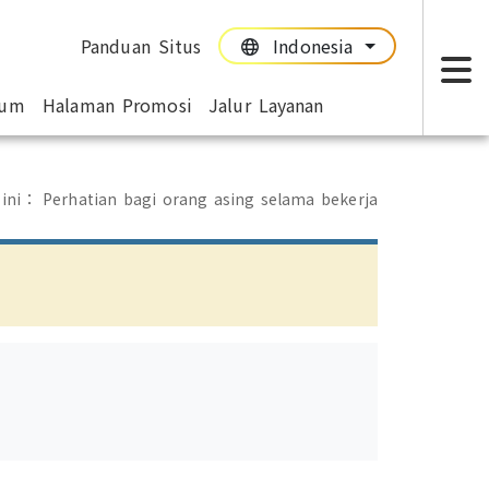
Panduan Situs
Indonesia
:::
:::
mum
Halaman Promosi
Jalur Layanan
T
 ini：
Perhatian bagi orang asing selama bekerja