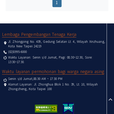
(current)
1
:::
Lembaga Pengembangan Tenaga Kerja
Jl. Zhongping No. 439, Gedung Selatan Lt. 4, Wilayah Xinzhuang,
Kota New Taipei 24219
(02)8995-6000
Waktu Layanan: Senin s/d Jumat, Pagi: 08:30~12:30, Sore:
13:30~17:30.
Waktu layanan permohonan bagi warga negara asing
Senin s/d Jumat,08:30 AM ~ 17:30 PM
Alamat Layanan: Jl. Zhonghua Blok 1 No. 39, Lt. 10, Wilayah
Zhongzheng, Kota Taipei 100
to