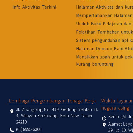
Info Aktivitas Terkini
Halaman Aktivitas dan Kur
Mempertahankan Halaman 
Unduh Buku Pelajaran dan 
Pelatihan Tambahan untuk 
Sistem pengunduhan aplika
Halaman Demam Babi Afri
Menaikkan upah untuk pek
kurang beruntung
:::
Lembaga Pengembangan Tenaga Kerja
Waktu layana
negara asing
Jl. Zhongping No. 439, Gedung Selatan Lt.
4, Wilayah Xinzhuang, Kota New Taipei
Senin s/d Ju
24219
Alamat Laya
(02)8995-6000
39, Lt. 10, 