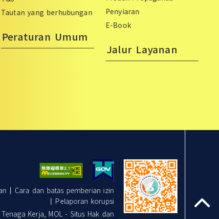
Penyiaran
Tautan yang berhubungan
E-Book
Peraturan Umum
Jalur Layanan
an
Cara dan batas pemberian izin
Pelaporan korupsi
top
naga Kerja, MOL - Situs Hak dan