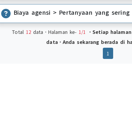
Biaya agensi > Pertanyaan yang sering
Total
12
data．Halaman ke-
1/1
．Setiap halaman
data．Anda sekarang berada di h
(current)
1