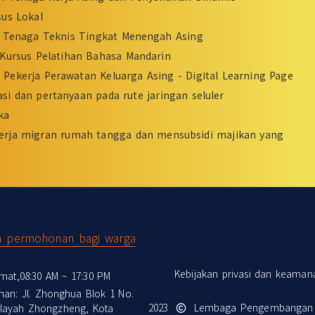
sus Lokal
Tenaga Teknis Tingkat Menengah Asing
Kursus Pelatihan Bahasa Mandarin
Pekerja Perawatan Keluarga Asing - Digital Learning Page
si dan pertanyaan pada rute jaringan seluler
ka
erja migran rumah tangga dan mensubsidi majikan yang
n permohonan bagi warga
Kebijakan privasi dan keaman
mat,08:30 AM ~ 17:30 PM
nan: Jl. Zhonghua Blok 1 No.
2023
Lembaga Pengembangan Te
Wilayah Zhongzheng, Kota