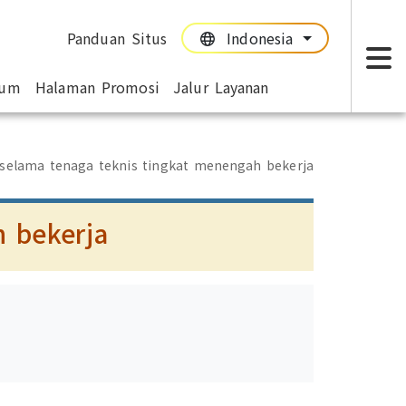
Panduan Situs
Indonesia
:::
:::
mum
Halaman Promosi
Jalur Layanan
T
 selama tenaga teknis tingkat menengah bekerja
h bekerja