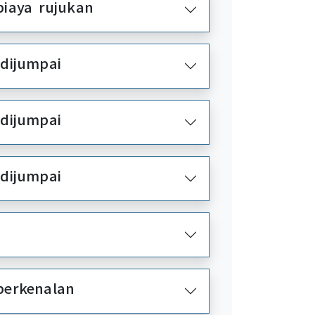
biaya rujukan
 dijumpai
 dijumpai
 dijumpai
perkenalan