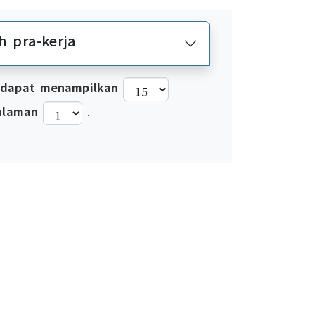
 pra-kerja
 dapat menampilkan
alaman
.