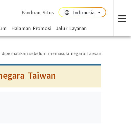
Panduan Situs
Indonesia
:::
:::
mum
Halaman Promosi
Jalur Layanan
T
s diperhatikan sebelum memasuki negara Taiwan
negara Taiwan