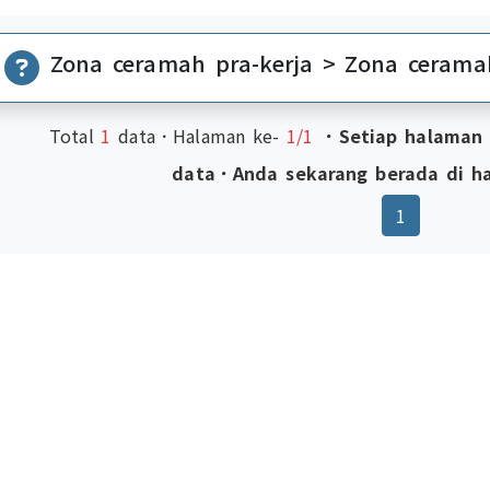
Zona ceramah pra-kerja > Zona ceramah
Total
1
data．Halaman ke-
1/1
．Setiap halaman
data．Anda sekarang berada di h
(current)
1