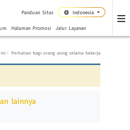
Panduan Situs
Indonesia
:::
:::
mum
Halaman Promosi
Jalur Layanan
T
 ini：
Perhatian bagi orang asing selama bekerja
tan lainnya