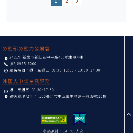
(current)
下一頁
1
2
:::
勞動部勞動力發展署
24219 新北市新莊區中平路439號南棟4樓
(02)8995-6000
服務時間：週一至週五 08:30~12:30，13:30~17:30
外國人申請業務服務
週一至週五 08:30~17:30
親送受理地址：
100臺北市中正區中華路一段39號10樓
至
參訪累計：14,769人次