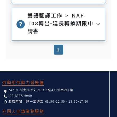
雙語翻譯工作 > NAF-
T08轉出-延長轉換期限申
請書
(current)
1
:::
勞動部勞動力發展署
24219 新北市新莊區中平路439號南棟4樓
(02)8995-6000
服務時間：週一至週五 08:30~12:30，13:30~17:30
外國人申請業務服務