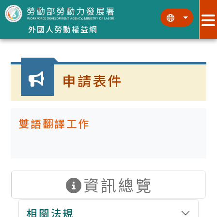
跳到主要內容區塊
:::
:::
外國人勞動權益網
:::
申請表件
雙語翻譯工作
資訊總覽
相關法規