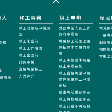
收合
術人
移工事務
線上申辦
便民
移工政策及申請規
外國專業人員工作
常見問
定
許可申辦網
下載專
移工來臺前
聘僱移工前辦理國
服務電
須知
內招募求才預約專
移工工作期間
相關連
區
移工出國前
常用法
移工申請案件網路
諮詢申訴
線上申辦系統
直接聘僱移工
載
移工直接聘僱申請
人力仲介
進度查詢
案件網路線上申辦
系統
雇主聘前講習專區
移工轉換雇主專區
移工行蹤不明及動