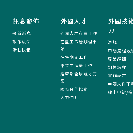
訊息發佈
外國人才
外國技
力
最新消息
外國人才在臺工作
政策法令
在臺工作應辦理事
法規
項
活動快報
申請流程及
在學期間工作
專業證照
畢業生留臺工作
訓練課程
經濟部全球競才方
實作認定
案
申請文件下
國際合作協定
線上申辦/
人力仲介