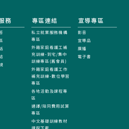
服務
專區連結
宣導專區
答
私立就業服務機構
影音
專區
區
宣導品
外籍家庭看護工補
話
廣播
充訓練-到宅/集中
結
電子書
訓練專區(舊會員)
規
外籍家庭看護工作
補充訓練-數位學習
專區
各地活動及課程專
區
通譯/陪同費用試算
專區
中文基礎訓練教材
課程下載