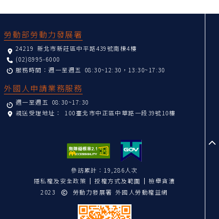
:::
勞動部勞動力發展署
24219 新北市新莊區中平路439號南棟4樓
(02)8995-6000
服務時間：週一至週五 08:30~12:30，13:30~17:30
外國人申請業務服務
週一至週五 08:30~17:30
親送受理地址：
100臺北市中正區中華路一段39號10樓
至
參訪累計：19,286人次
隱私權及安全政策
授權方式及範圍
檢舉貪瀆
2023
勞動力發展署 外國人勞動權益網