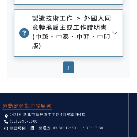
製造技術工作 > 外國人同
意轉換雇主或工作證明書
(中越、中泰、中菲、中印
版)
(current)
1
:::
勞動部勞動力發展署
24219 新北市新莊區中平路439號南棟4樓
(02)8995-6000
服務時間：週一至週五 08:30~12:30，13:30~17:30