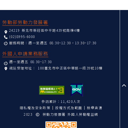
:::
勞動部勞動力發展署
24219 新北市新莊區中平路439號南棟4樓
(02)8995-6000
服務時間：週一至週五 08:30~12:30，13:30~17:30
外國人申請業務服務
週一至週五 08:30~17:30
親送受理地址：
100臺北市中正區中華路一段39號10樓
至
參訪累計：11,420人次
隱私權及安全政策
授權方式及範圍
檢舉貪瀆
2023
勞動力發展署 外國人勞動權益網