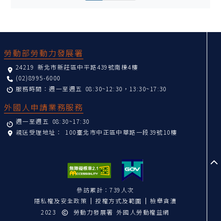
:::
勞動部勞動力發展署
24219 新北市新莊區中平路439號南棟4樓
(02)8995-6000
服務時間：週一至週五 08:30~12:30，13:30~17:30
外國人申請業務服務
週一至週五 08:30~17:30
親送受理地址：
100臺北市中正區中華路一段39號10樓
至
參訪累計：739人次
隱私權及安全政策
授權方式及範圍
檢舉貪瀆
2023
勞動力發展署 外國人勞動權益網