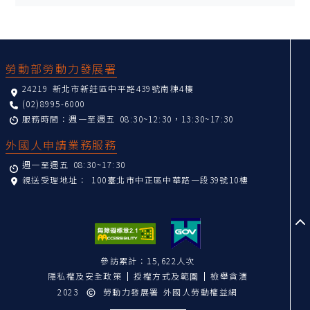
:::
勞動部勞動力發展署
24219 新北市新莊區中平路439號南棟4樓
(02)8995-6000
服務時間：週一至週五 08:30~12:30，13:30~17:30
外國人申請業務服務
週一至週五 08:30~17:30
親送受理地址：
100臺北市中正區中華路一段39號10樓
至
參訪累計：15,622人次
隱私權及安全政策
授權方式及範圍
檢舉貪瀆
2023
勞動力發展署 外國人勞動權益網