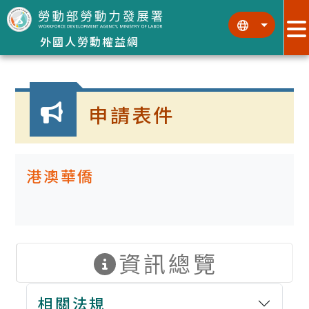
跳到主要內容區塊
:::
:::
外國人勞動權益網
:::
申請表件
港澳華僑
資訊總覽
相關法規