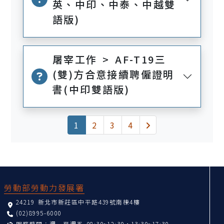
英、中印、中泰、中越雙
語版)
屠宰工作 > AF-T19三
(雙)方合意接續聘僱證明
書(中印雙語版)
(current)
下一頁
1
2
3
4
:::
勞動部勞動力發展署
24219 新北市新莊區中平路439號南棟4樓
(02)8995-6000
服務時間：週一至週五 08:30~12:30，13:30~17:30