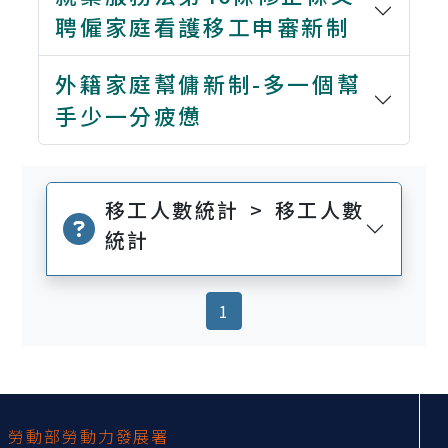
聘僱家庭看護移工申審新制
外籍家庭幫傭新制-多一個幫
手少一分疲憊
移工人數統計 > 移工人數
統計
(current)
1
:::
勞動部勞動力發展署