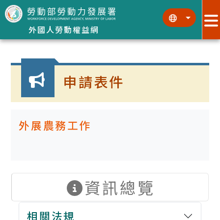
跳到主要內容區塊
:::
:::
外國人勞動權益網
:::
申請表件
外展農務工作
資訊總覽
相關法規