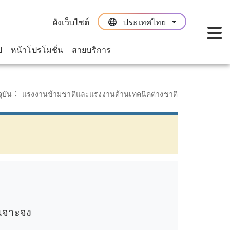
ผังเว็บไซต์
ประเทศไทย
:::
:::
ป
หน้าโปรโมชั่น
สายบริการ
เม
จุบัน：
แรงงานข้ามชาติและแรงงานด้านเทคนิคต่างชาติ
ะเจาะจง