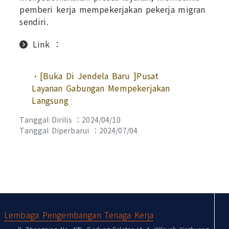
pemberi kerja mempekerjakan pekerja migran
sendiri.
Link ：
•[Buka Di Jendela Baru ]Pusat
Layanan Gabungan Mempekerjakan
Langsung
Tanggal Dirilis ：2024/04/10
Tanggal Diperbarui ：2024/07/04
:::
Lembaga Pengembangan Tenaga Kerja