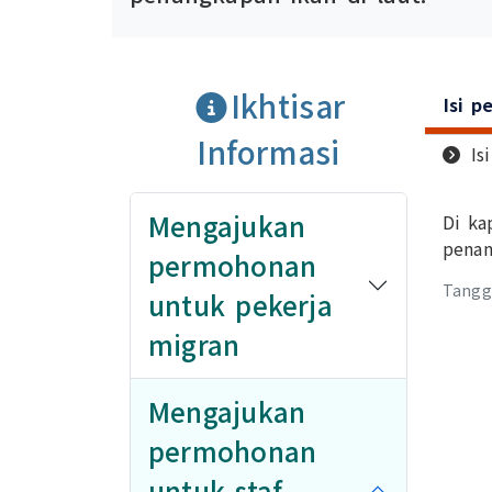
Ikhtisar
Isi p
Informasi
Is
Mengajukan
Di ka
penan
permohonan
Tangga
untuk pekerja
migran
Mengajukan
permohonan
untuk staf