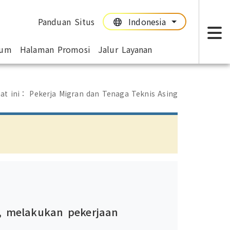
Panduan Situs
Indonesia
:::
:::
mum
Halaman Promosi
Jalur Layanan
T
at ini：
Pekerja Migran dan Tenaga Teknis Asing
g, melakukan pekerjaan