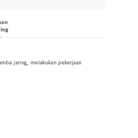
aan
ring
i
ramba jaring, melakukan pekerjaan