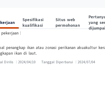
Pertany
Spesifikasi
Situs web
ekerjaan
yang se
kualifikasi
permohonan
dijumpa
i pekerjaan：
pal penangkap ikan atau zonasi perikanan akuakultur ke
gkapan ikan di laut.
l Dirilis ：2024/04/10
Tanggal Diperbarui ：2024/07/04