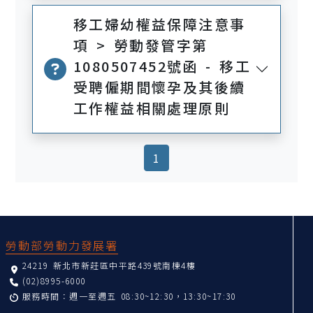
移工婦幼權益保障注意事
項 > 勞動發管字第
1080507452號函 - 移工
受聘僱期間懷孕及其後續
工作權益相關處理原則
(current)
1
:::
勞動部勞動力發展署
24219 新北市新莊區中平路439號南棟4樓
(02)8995-6000
服務時間：週一至週五 08:30~12:30，13:30~17:30